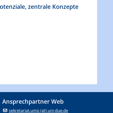
otenziale, zentrale Konzepte
Ansprechpartner Web
sekretariat.umo (at) uni-due.de