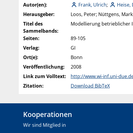
Autor(en):
Frank, Ulrich
;
Heise,
Herausgeber:
Loos, Peter; Nüttgens, Mark
Titel des
Modellierung betrieblicher
Sammelbands:
Seiten:
89-105
Verlag:
GI
Ort(e):
Bonn
Veröffentlichung:
2008
Link zum Volltext:
http://www.wi-inf.uni-due
Zitation:
Download BibTeX
Kooperationen
Wir sind Mitglied in