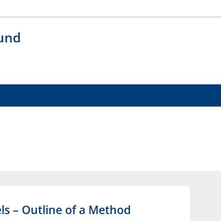
 und
ls – Outline of a Method