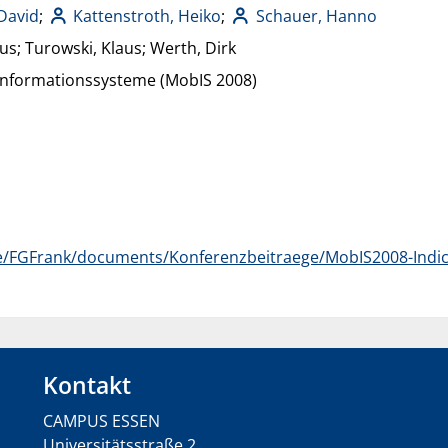
 David
;
Kattenstroth, Heiko
;
Schauer, Hanno
us; Turowski, Klaus; Werth, Dirk
 Informationssysteme (MobIS 2008)
.de/FGFrank/documents/Konferenzbeitraege/MobIS2008-Indi
Kontakt
CAMPUS ESSEN
Universitätsstraße 2