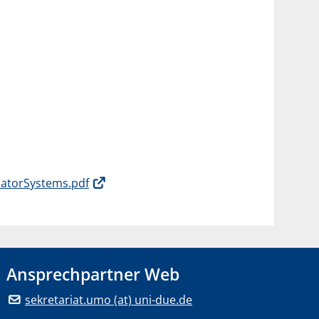
catorSystems.pdf
Ansprechpartner Web
sekretariat.umo (at) uni-due.de