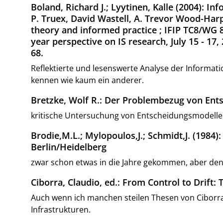
Boland, Richard J.; Lyytinen, Kalle (2004): I
P. Truex, David Wastell, A. Trevor Wood-Har
theory and informed practice ; IFIP TC8/WG 8
year perspective on IS research, July 15 - 17
68.
Reflektierte und lesenswerte Analyse der Informat
kennen wie kaum ein anderer.
Bretzke, Wolf R.: Der Problembezug von Ent
kritische Untersuchung von Entscheidungsmodellen 
Brodie,M.L.; Mylopoulos,J.; Schmidt,J. (1984
Berlin/Heidelberg
zwar schon etwas in die Jahre gekommen, aber den
Ciborra, Claudio, ed.: From Control to Drift:
Auch wenn ich manchen steilen Thesen von Ciborra
Infrastrukturen.