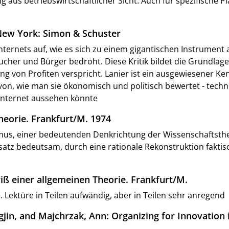
g aus betriebswirtschaftlicher Sicht. Auch für spezifische 
 New York: Simon & Schuster
 Internets auf, wie es sich zu einem gigantischen Instrumen
cher und Bürger bedroht. Diese Kritik bildet die Grundlage
g von Profiten verspricht. Lanier ist ein ausgewiesener Ke
n, wie man sie ökonomisch und politisch bewertet - techni
s Internet aussehen könnte
heorie. Frankfurt/M. 1974
ismus, einer bedeutenden Denkrichtung der Wissenschaftsthe
Ansatz bedeutsam, durch eine rationale Rekonstruktion fakt
iß einer allgemeinen Theorie. Frankfurt/M.
. Lektüre in Teilen aufwändig, aber in Teilen sehr anregend
ngjin, and Majchrzak, Ann: Organizing for Innovation 