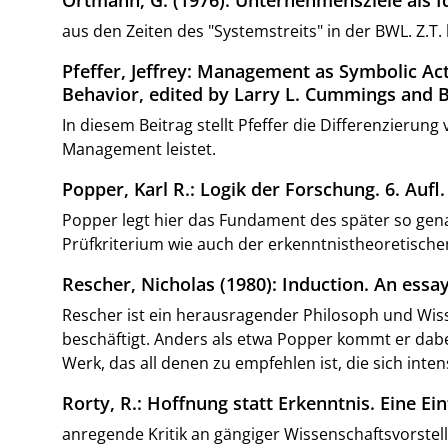
aus den Zeiten des "Systemstreits" in der BWL. Z.T.
Pfeffer, Jeffrey: Management as Symbolic Ac
Behavior, edited by Larry L. Cummings and B
In diesem Beitrag stellt Pfeffer die Differenzieru
Management leistet.
Popper, Karl R.: Logik der Forschung. 6. Auf
Popper legt hier das Fundament des später so genan
Prüfkriterium wie auch der erkenntnistheoretische
Rescher, Nicholas (1980): Induction. An essay 
Rescher ist ein herausragender Philosoph und Wis
beschäftigt. Anders als etwa Popper kommt er dabe
Werk, das all denen zu empfehlen ist, die sich int
Rorty, R.: Hoffnung statt Erkenntnis. Eine E
anregende Kritik an gängiger Wissenschaftsvorstel