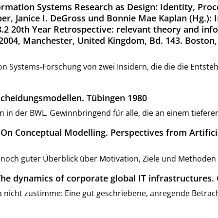
nformation Systems Research as Design: Identity, Pro
per, Janice I. DeGross und Bonnie Mae Kaplan (Hg.):
.2 20th Year Retrospective: relevant theory and inf
, 2004, Manchester, United Kingdom, Bd. 143. Boston, 
ion Systems-Forschung von zwei Insidern, die die die Entst
scheidungsmodellen. Tübingen 1980
in der BWL. Gewinnbringend für alle, die an einem tieferen
): On Conceptual Modelling. Perspectives from Artifi
noch guter Überblick über Motivation, Ziele und Methoden
 The dynamics of corporate global IT infrastructures
 nicht zustimme: Eine gut geschriebene, anregende Betrach