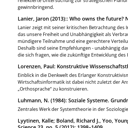
reflektierte Untersuchung zur strategischen Planun
gewinnbringend.
Lanier, Jaron (2013):: Who owns the future?
Lanier zeigt mit seiner kritischen Betrachtung des
das unsere Freiheit und Unabhängigkeit als Verbrau
mündigere Teilnahme und eine gerechtere Verteilun
Deshalb sind seine Empfehlungen - unabhängig davo
die sich fragen, wie die zukünftige Entwicklung de
Lorenzen, Paul: Konstruktive Wissenschaftst
Einblick in die Denkwelt des Erlanger Konstruktiv
Wirtschaftsinformatik ist dabei nicht zuletzt der 
„Orthosprache“ zu konstruieren.
Luhmann, N. (1984): Soziale Systeme. Grundr
Zentrales Werk der Systemtheorie in der Soziologie
Lyytinen, Kalle; Boland, Richard J., Yoo, You
Science 23, no. 5 (2012): 1398–1409