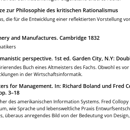
tze zur Philosophie des kritischen Rationalismus
mus, die für die Entwicklung einer reflektierten Vorstellung
nery and Manufactures. Cambridge 1832
atikers
humanistic perspective. 1st ed. Garden City, N.Y: Dou
inspirierendes Buch eines Altmeisters des Fachs. Obwohl es vo
cklungen in der Wirtschaftsinformatik.
tters for Management. In: Richard Boland und Fred C
pp. 3–18
her des amerikanischen Information Systems. Fred Collopy 
rum, wie Sprache und lebensweltliche Praxis Entwurfsentsc
tes, überaus anregendes Bild von der Bedeutung von Design,