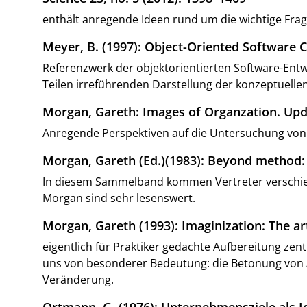
enthält anregende Ideen rund um die wichtige Fra
Meyer, B. (1997): Object-Oriented Software C
Referenzwerk der objektorientierten Software-Entw
Teilen irreführenden Darstellung der konzeptuelle
Morgan, Gareth: Images of Organzation. Up
Anregende Perspektiven auf die Untersuchung von
Morgan, Gareth (Ed.)(1983): Beyond method: St
In diesem Sammelband kommen Vertreter verschied
Morgan sind sehr lesenswert.
Morgan, Gareth (1993): Imaginization: The art
eigentlich für Praktiker gedachte Aufbereitung zen
uns von besonderer Bedeutung: die Betonung von Ab
Veränderung.
Ortmann, G. (1976): Unternehmensziele als I