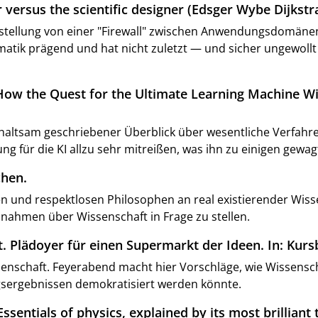
er versus the scientific designer (Edsger Wybe Dijks
rstellung von einer "Firewall" zwischen Anwendungsdomänen
ormatik prägend und hat nicht zuletzt — und sicher ungewoll
 How the Quest for the Ultimate Learning Machine W
altsam geschriebener Überblick über wesentliche Verfahren
ng für die KI allzu sehr mitreißen, was ihn zu einigen gewa
chen.
n und respektlosen Philosophen an real existierender Wissen
nahmen über Wissenschaft in Frage zu stellen.
 Plädoyer für einen Supermarkt der Ideen. In: Kursb
ssenschaft. Feyerabend macht hier Vorschläge, wie Wissens
gsergebnissen demokratisiert werden könnte.
ssentials of physics, explained by its most brilliant