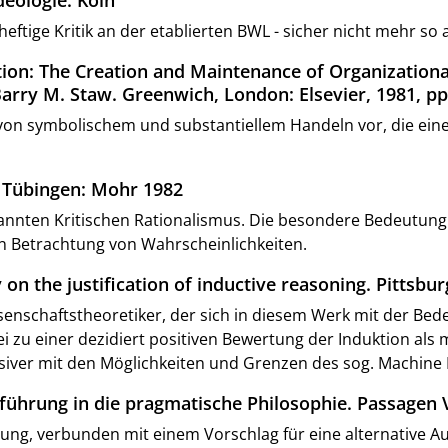
 heftige Kritik an der etablierten BWL - sicher nicht mehr so
tion: The Creation and Maintenance of Organizationa
arry M. Staw. Greenwich, London: Elsevier, 1981, pp
ng von symbolischem und substantiellem Handeln vor, die ei
l. Tübingen: Mohr 1982
nten Kritischen Rationalismus. Die besondere Bedeutung lieg
n Betrachtung von Wahrscheinlichkeiten.
on the justification of inductive reasoning. Pittsburg
senschaftstheoretiker, der sich in diesem Werk mit der Be
i zu einer dezidiert positiven Bewertung der Induktion al
ensiver mit den Möglichkeiten und Grenzen des sog. Machine
inführung in die pragmatische Philosophie. Passagen 
lung, verbunden mit einem Vorschlag für eine alternative A