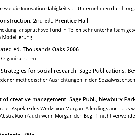
ge wie die Innovationsfähigkeit von Unternehmen durch o
onstruction. 2nd ed., Prentice Hall
icklung, anspruchsvoll und in Teilen sehr unterhaltsam ges
n Modellierung
dated ed. Thousands Oaks 2006
 Organisationen
rategies for social research. Sage Publications, Beve
ener methodischer Ausrichtungen in den Sozialwissenscha
 of creative management. Sage Publ., Newbury Park, C
traler Aspekte des Werks von Morgan. Allerdings auch aus wi
straktion (auch wenn Morgan den Begriff nicht verwendet) 
deologie. Köln