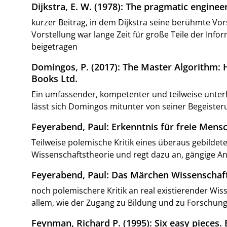
Dijkstra, E. W. (1978): The pragmatic engine
kurzer Beitrag, in dem Dijkstra seine berühmte Vo
Vorstellung war lange Zeit für große Teile der Inf
beigetragen
Domingos, P. (2017): The Master Algorithm:
Books Ltd.
Ein umfassender, kompetenter und teilweise unterh
lässt sich Domingos mitunter von seiner Begeisteru
Feyerabend, Paul: Erkenntnis für freie Mens
Teilweise polemische Kritik eines überaus gebildete
Wissenschaftstheorie und regt dazu an, gängige An
Feyerabend, Paul: Das Märchen Wissenschaft.
noch polemischere Kritik an real existierender Wi
allem, wie der Zugang zu Bildung und zu Forschun
Feynman, Richard P. (1995): Six easy pieces. E