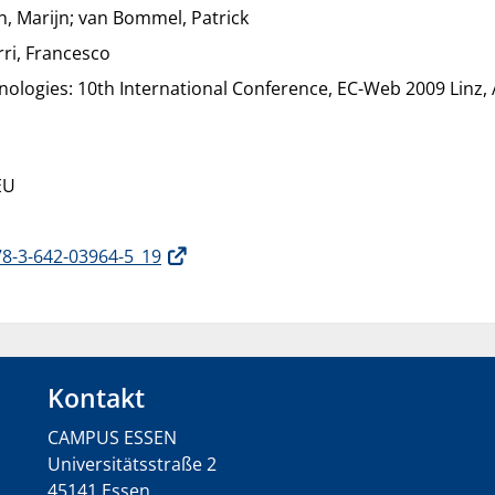
en, Marijn; van Bommel, Patrick
ri, Francesco
ogies: 10th International Conference, EC-Web 2009 Linz, A
EU
78-3-642-03964-5_19
Kontakt
CAMPUS ESSEN
Universitätsstraße 2
45141 Essen