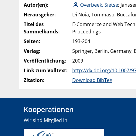
Autor(en):
Overbeek, Sietse
; Janss
Herausgeber:
Di Noia, Tommaso; Buccafur
Titel des
E-Commerce and Web Technol
Sammelbands:
Proceedings
Seiten:
193-204
Verlag:
Springer, Berlin, Germany, 
Veröffentlichung:
2009
Link zum Volltext:
http://dx.doi.org/10.1007/9
Zitation:
Download BibTeX
Kooperationen
Wir sind Mitglied in