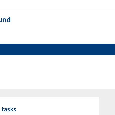
 und
 tasks