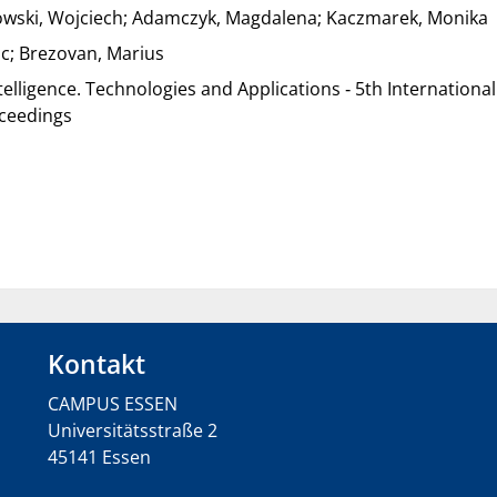
owski, Wojciech; Adamczyk, Magdalena; Kaczmarek, Monika
oc; Brezovan, Marius
telligence. Technologies and Applications ‐ 5th Internationa
oceedings
Kontakt
CAMPUS ESSEN
Universitätsstraße 2
45141 Essen