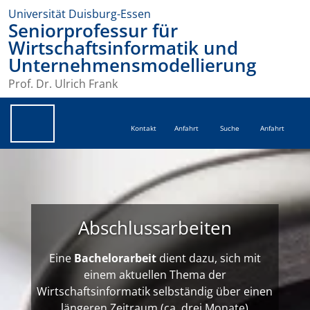
Universität Duisburg-Essen
Seniorprofessur für
Wirtschaftsinformatik und
Unternehmensmodellierung
Prof. Dr. Ulrich Frank
Kontakt
Anfahrt
Suche
Anfahrt
Abschlussarbeiten
Eine
Bachelorarbeit
dient dazu, sich mit
einem aktuellen Thema der
Wirtschaftsinformatik selbständig über einen
längeren Zeitraum (ca. drei Monate)