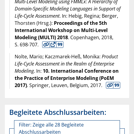
Multi-Level Modeling using FMMLx: A Hierarchy of
Domain-Specific Modeling Languages in Support of
Life-Cycle Assessment
. In: Hebig, Regina; Berger,
Thorsten (Hrsg.):
Proceedings of the 5th
International Workshop on Multi-Level
Modeling (MULTI) 2018
. Copenhagen,
2018
,
S. 698-707.
Nolte, Mario; Kaczmarek-Heß, Monika:
Product
Life-Cycle Assessment in the Realm of Enterprise
Modeling
. In:
10. International Conference on
the Practice of Enterprise Modeling (PoEM
2017)
. Springer, Leuven, Belgium,
2017
.
Begleitete Abschlussarbeiten:
Filter:
Zeige alle 28 Begleitete
Abschlussarbeiten