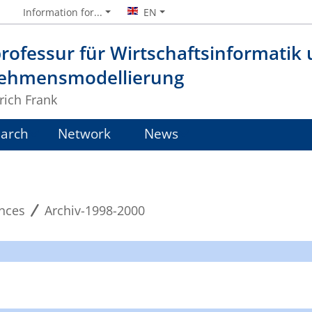
Information for...
EN
rofessur für Wirtschaftsinformatik
ehmensmodellierung
lrich Frank
arch
Network
News
nces
Archiv-1998-2000