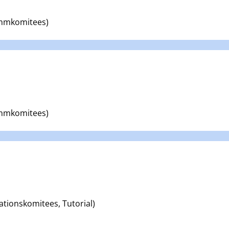
ammkomitees)
ammkomitees)
ationskomitees, Tutorial)