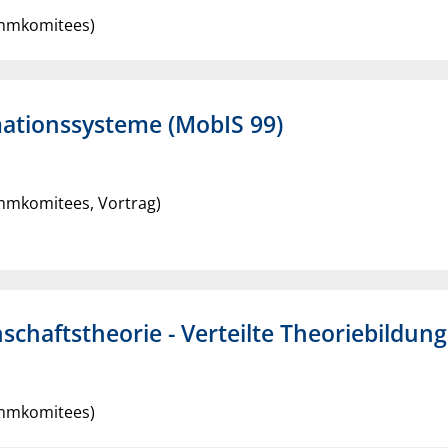
ammkomitees)
mationssysteme (MobIS 99)
mmkomitees, Vortrag)
chaftstheorie - Verteilte Theoriebildung
ammkomitees)