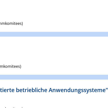
ammkomitees)
mmkomitees)
ierte betriebliche Anwendungssysteme"