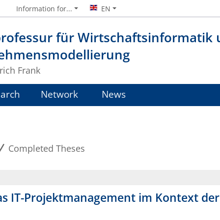
Information for...
EN
rofessur für Wirtschaftsinformatik
ehmensmodellierung
lrich Frank
arch
Network
News
Completed Theses
das IT-Projektmanagement im Kontext d